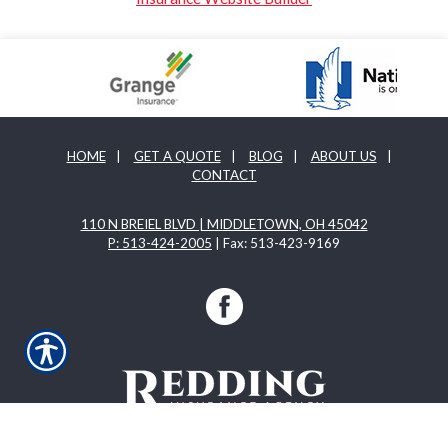
HOME
|
GET A QUOTE
|
BLOG
|
ABOUT US
|
CONTACT
110 N BREIEL BLVD | MIDDLETOWN, OH 45042
P: 513-424-2005
| Fax: 513-423-9169