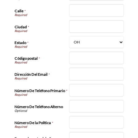
Calle
*
Ciudad
*
Estado
*
Código postal
*
Dirección Del Email
*
Número De Teléfono Primario
*
Número De Teléfono Alterno
Número De la Política
*